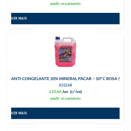
pedir orçamento
VER MAIS
ANTI-CONGELANTE 20% MINERAL PACAR – 10º C ROSA 5L
03324R
10,66
/un
(c/ iva)
€
pedir orçamento
VER MAIS