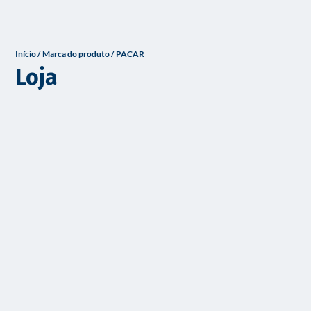
o
Início
/ Marca do produto / PACAR
Loja