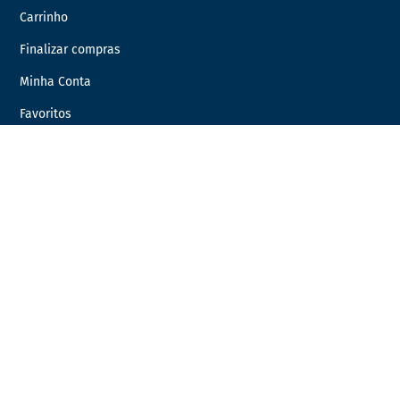
Carrinho
Finalizar compras
Minha Conta
Favoritos
Encomendas
INFORMAÇÃO LEGAL
Condições Gerais de Venda
Política de Privacidade
Política de Cookies
Livro de Reclamações
Resolução de Litígios