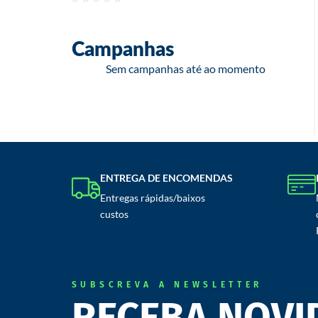
PUXADORES E PUNHOS
Campanhas
SIST. E ACESS. LIMPA PÁRA-BRISAS
Sem campanhas até ao momento
ESPELHOS RETROVISORES
BASES/SUPORTES/ADAPTADORES/MOTORES
CAIXAS/CAPAS/CARCAÇAS/KIT
CAPAS/RESGUARDOS/TAMPAS
CORPOS E BRAÇOS ESPELHOS
ENTREGA DE ENCOMENDAS
Entregas rápidas/baixos
ESPELHOS RETROVISORES EXTERIORES
custos
ESPELHOS RETROVISORES INTERIORES
VIDROS ESPELHO
ILUMINAÇÃO
SUBSCREVA A NEWSLETTER
RECEBA NOVI
ADAPTADORES / BASES / SUPORTES