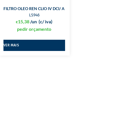
FILTRO OLEO REN CLIO IV DCI/ A 180CDI PURFLUX
LS946
15,38
/un
(c/ iva)
€
pedir orçamento
VER MAIS