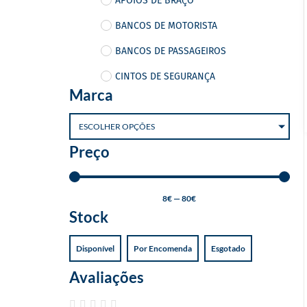
APOIOS DE BRAÇO
BANCOS DE MOTORISTA
BANCOS DE PASSAGEIROS
CINTOS DE SEGURANÇA
Marca
CINZEIROS
ESCOLHER OPÇÕES
PORTA REVISTAS
Preço
POUSA PÉS
CARROÇARIA
8
€
—
80
€
CHAVES E TAMPAS
Stock
DOBRADIÇAS
Disponível
Por Encomenda
Esgotado
ELEVADORES VIDRO
Avaliações
FECHOS E FECHADURAS
FIBRAS