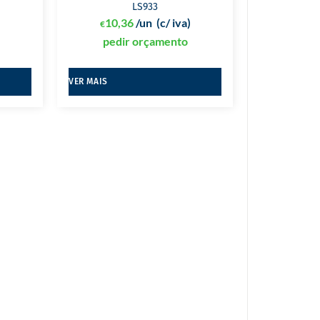
LS933
10,36
/un
(c/ iva)
€
pedir orçamento
VER MAIS