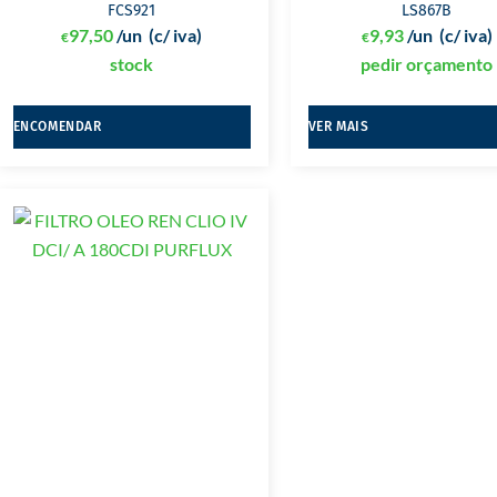
FCS921
LS867B
97,50
/un
(c/ iva)
9,93
/un
(c/ iva)
€
€
stock
pedir orçamento
ENCOMENDAR
VER MAIS