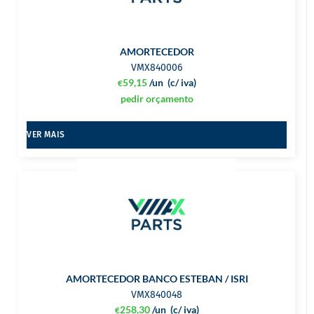
AMORTECEDOR
VMX840006
59,15
/un
(c/ iva)
€
pedir orçamento
VER MAIS
AMORTECEDOR BANCO ESTEBAN / ISRI
VMX840048
258,30
/un
(c/ iva)
€