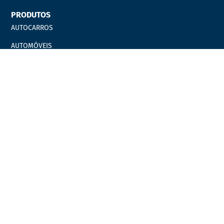
PRODUTOS
AUTOCARROS
AUTOMÓVEIS
EQUIPAMENTOS OFICINAIS
Catálogos
Marcas
Campanhas
LINKS ÚTEIS
Carrinho
Finalizar compras
Minha Conta
Favoritos