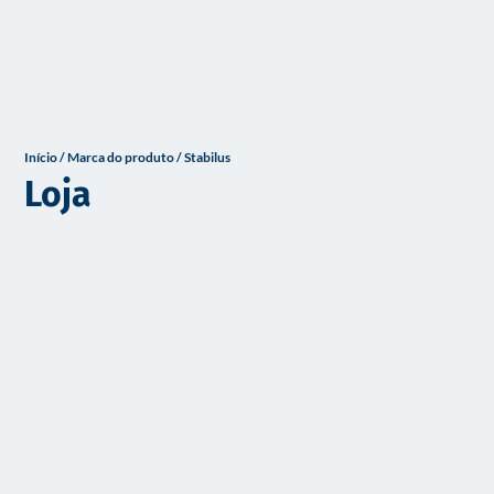
o
Início
/ Marca do produto / Stabilus
Loja