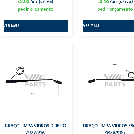
2,03
/un
(c/ iva)
3,16
/un
(c/ iva)
€
€
pedir orçamento
pedir orçamento
VER MAIS
VER MAIS
BRAÇO LIMPA VIDROS DIREITO
BRAÇO LIMPA VIDROS E
VMX870197
VMX870198