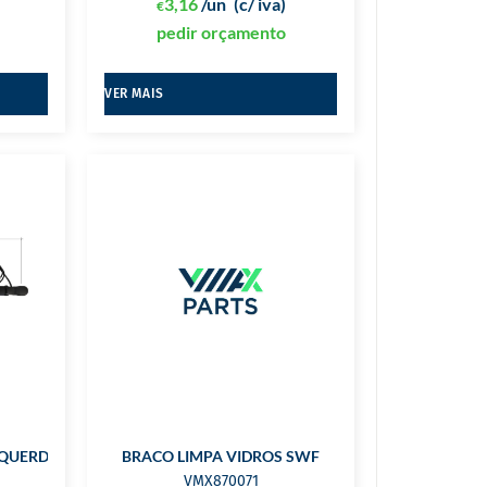
3,16
/un
(c/ iva)
€
pedir orçamento
VER MAIS
SQUERDO
BRACO LIMPA VIDROS SWF
VMX870071