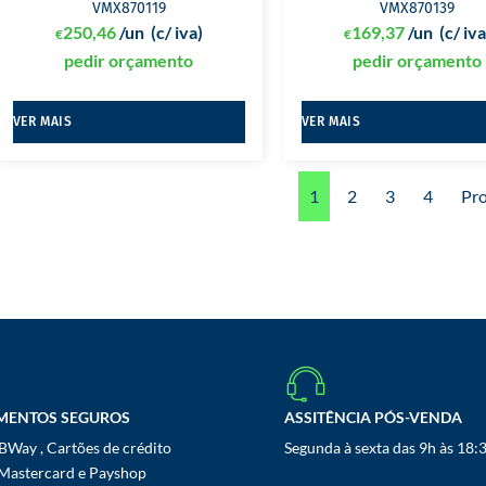
VMX870119
VMX870139
250,46
/un
(c/ iva)
169,37
/un
(c/ iva
€
€
pedir orçamento
pedir orçamento
VER MAIS
VER MAIS
1
2
3
4
Pr
MENTOS SEGUROS
ASSITÊNCIA PÓS-VENDA
Way , Cartões de crédito
Segunda à sexta das 9h às 18:
 Mastercard e Payshop