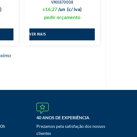
VMX870008
)
16,27
/un
(c/ iva)
€
pedir orçamento
VER MAIS
oximo
40 ANOS DE EXPERIÊNCIA
30h
Prezamos pela satisfação dos nossos
clientes