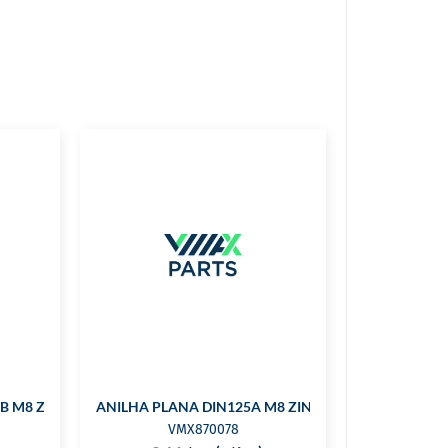
7B M8 ZINCADA
ANILHA PLANA DIN125A M8 ZINCADA
VMX870078