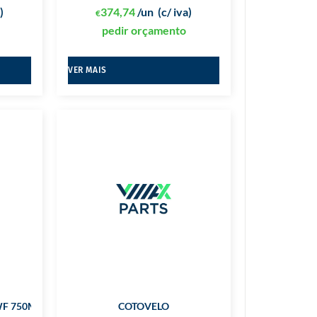
)
374,74
/un
(c/ iva)
€
pedir orçamento
VER MAIS
WF 750MM
COTOVELO