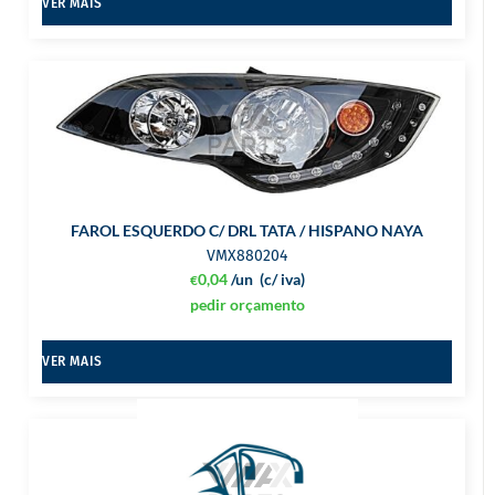
VER MAIS
FAROL ESQUERDO C/ DRL TATA / HISPANO NAYA
VMX880204
0,04
/un
(c/ iva)
€
pedir orçamento
VER MAIS