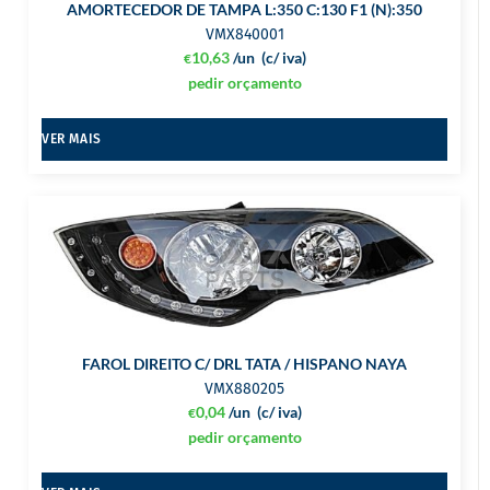
AMORTECEDOR DE TAMPA L:350 C:130 F1 (N):350
VMX840001
10,63
/un
(c/ iva)
€
pedir orçamento
VER MAIS
FAROL DIREITO C/ DRL TATA / HISPANO NAYA
VMX880205
0,04
/un
(c/ iva)
€
pedir orçamento