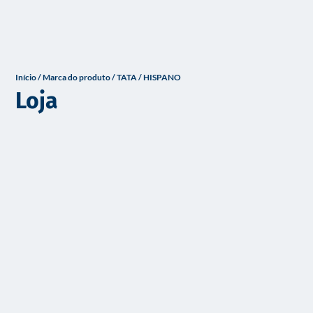
o
Início
/ Marca do produto / TATA / HISPANO
Loja