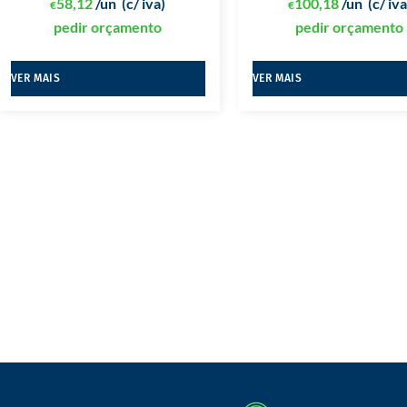
58,12
/un
(c/ iva)
100,18
/un
(c/ iva
€
€
pedir orçamento
pedir orçamento
VER MAIS
VER MAIS