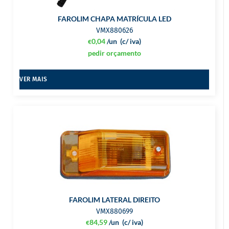
FAROLIM CHAPA MATRÍCULA LED
VMX880626
0,04
/un
(c/ iva)
€
pedir orçamento
VER MAIS
FAROLIM LATERAL DIREITO
VMX880699
84,59
/un
(c/ iva)
€