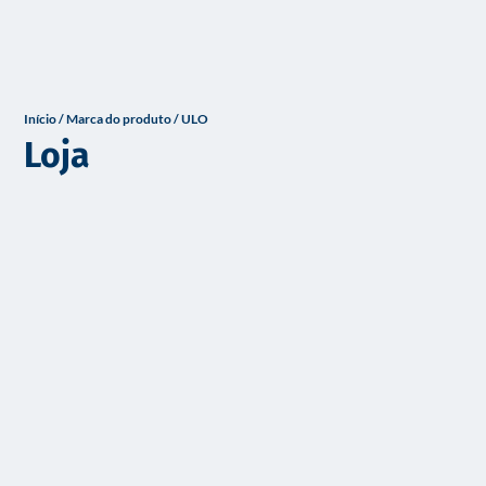
o
Início
/ Marca do produto / ULO
Loja