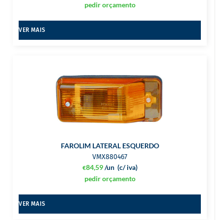
pedir orçamento
VER MAIS
FAROLIM LATERAL ESQUERDO
VMX880467
84,59
/un
(c/ iva)
€
pedir orçamento
VER MAIS