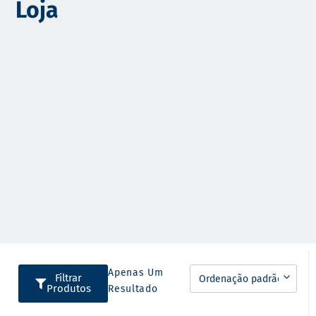
Loja
o
Apenas Um
Filtrar
Produtos
Resultado