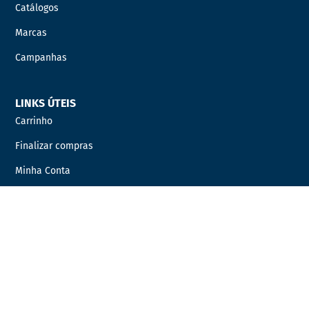
Catálogos
Marcas
Campanhas
LINKS ÚTEIS
Carrinho
Finalizar compras
Minha Conta
Favoritos
Encomendas
INFORMAÇÃO LEGAL
Condições Gerais de Venda
Política de Privacidade