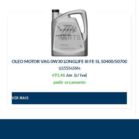
OLEO MOTOR VAG 0W30 LONGLIFE III FE 5L 50400/50700
GS55545M4
91,46
/un
(c/ iva)
€
pedir orçamento
VER MAIS