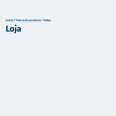
o
Início
/ Marca do produto / Valeo
Loja