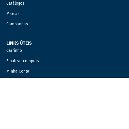
Catálogos
Marcas
Campanhas
LINKS ÚTEIS
Carrinho
Finalizar compras
Minha Conta
Favoritos
Encomendas
INFORMAÇÃO LEGAL
Condições Gerais de Venda
Política de Privacidade