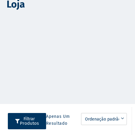
Loja
o
Apenas Um
Filtrar
Produtos
Resultado