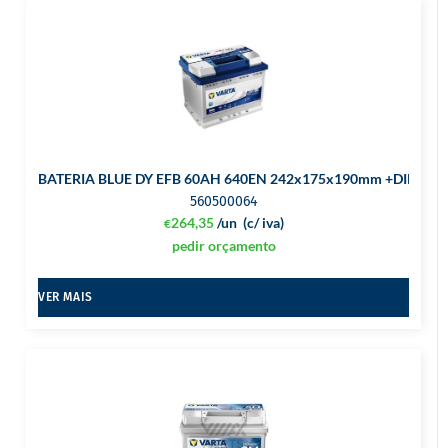
BATERIA BLUE DY EFB 60AH 640EN 242x175x190mm +DIR
560500064
264,35
/un
(c/ iva)
€
pedir orçamento
VER MAIS