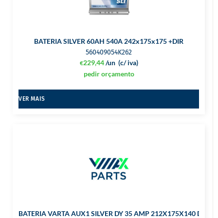
BATERIA SILVER 60AH 540A 242x175x175 +DIR
560409054K262
229,44
/un
(c/ iva)
€
pedir orçamento
VER MAIS
BATERIA VARTA AUX1 SILVER DY 35 AMP 212X175X140 DTA