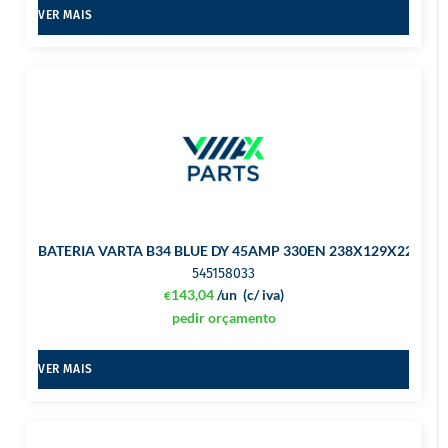
VER MAIS
BATERIA VARTA B34 BLUE DY 45AMP 330EN 238X129X227 ES
545158033
143,04
/un
(c/ iva)
€
pedir orçamento
VER MAIS