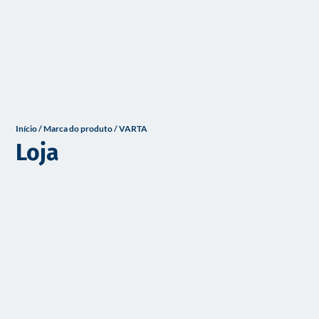
o
Início
/ Marca do produto / VARTA
Loja