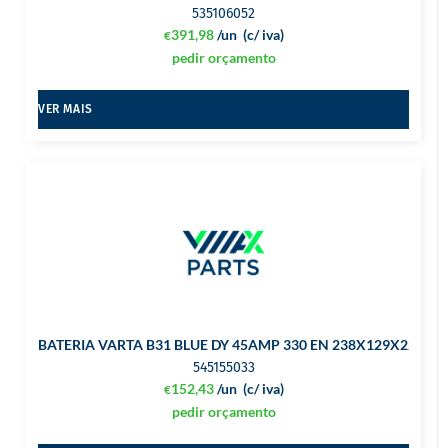
535106052
391,98
/un
(c/ iva)
€
pedir orçamento
VER MAIS
BATERIA VARTA B31 BLUE DY 45AMP 330 EN 238X129X227 DT
545155033
152,43
/un
(c/ iva)
€
pedir orçamento