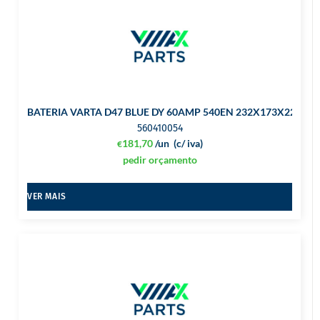
BATERIA VARTA D47 BLUE DY 60AMP 540EN 232X173X225 DR
560410054
181,70
/un
(c/ iva)
€
pedir orçamento
VER MAIS