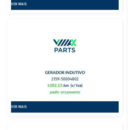
VER MAIS
GERADOR INDUTIVO
2159-50004802
282,13
/un
(c/ iva)
€
pedir orçamento
VER MAIS