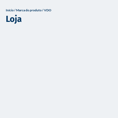
o
Início
/ Marca do produto / VDO
Loja