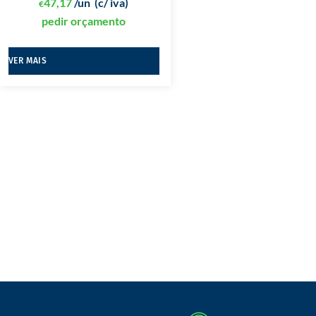
47,17
/un
(c/ iva)
€
pedir orçamento
VER MAIS