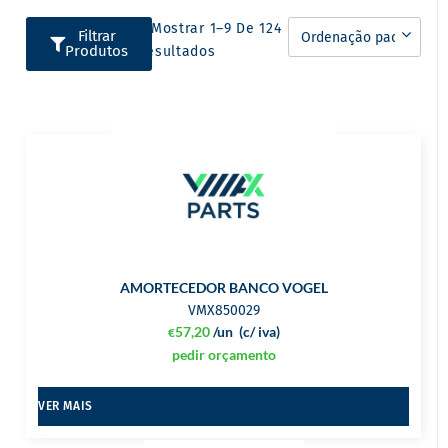
A Mostrar 1–9 De 124
Filtrar
Produtos
Resultados
AMORTECEDOR BANCO VOGEL
VMX850029
57,20
/un
(c/ iva)
€
pedir orçamento
VER MAIS