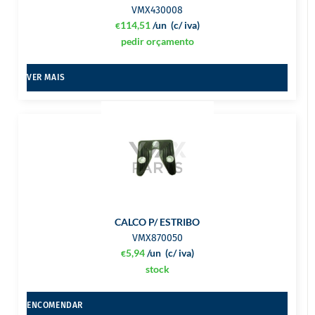
VMX430008
114,51
/un
(c/ iva)
€
pedir orçamento
VER MAIS
CALCO P/ ESTRIBO
VMX870050
5,94
/un
(c/ iva)
€
stock
ENCOMENDAR