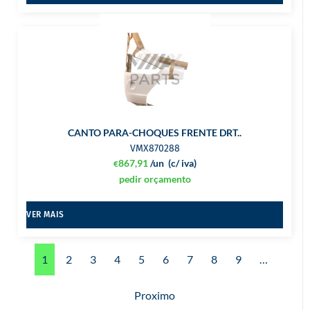
CANTO PARA-CHOQUES FRENTE DRT..
VMX870288
867,91
/un
(c/ iva)
€
pedir orçamento
VER MAIS
1
2
3
4
5
6
7
8
9
…
Proximo