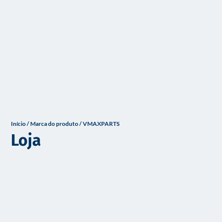
o
Início
/ Marca do produto / VMAXPARTS
Loja