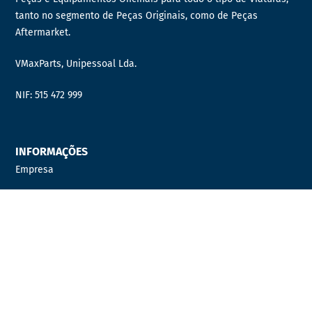
tanto no segmento de Peças Originais, como de Peças
Aftermarket.
VMaxParts, Unipessoal Lda.
NIF: 515 472 999
INFORMAÇÕES
Empresa
Contactos
Quer fazer parte da nossa equipa?
Distribuidor Oficial
PRODUTOS
AUTOCARROS