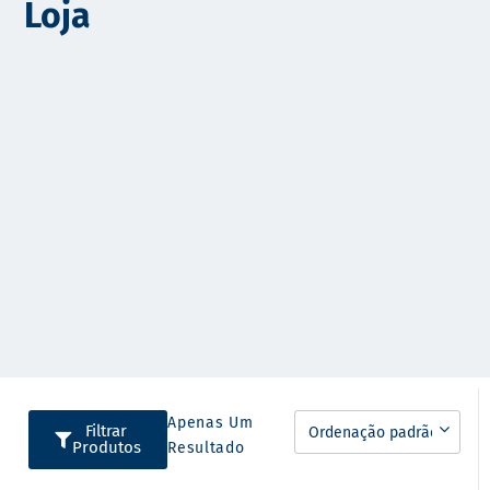
Loja
o
Apenas Um
Filtrar
Produtos
Resultado