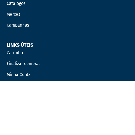
Catálogos
Marcas
Campanhas
LINKS ÚTEIS
Carrinho
Finalizar compras
Minha Conta
Favoritos
Encomendas
INFORMAÇÃO LEGAL
Condições Gerais de Venda
Política de Privacidade