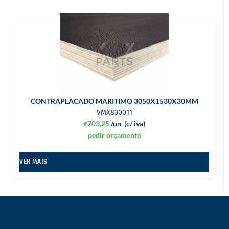
CONTRAPLACADO MARITIMO 3050X1530X30MM
VMX830011
703,25
/un
(c/ iva)
€
pedir orçamento
VER MAIS