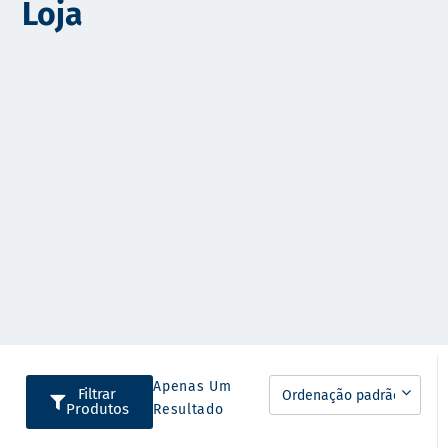
Loja
o
Apenas Um
Filtrar
Produtos
Resultado