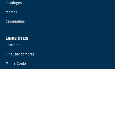
Catálogos
Marcas
Campanhas
LINKS ÚTEIS
Carrinho
Finalizar compras
Minha Conta
Favoritos
Encomendas
INFORMAÇÃO LEGAL
Condições Gerais de Venda
Política de Privacidade