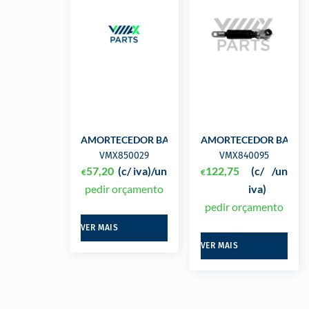
AMORTECEDOR BANCO VOGEL
AMORTECEDOR BANCO I
VMX850029
VMX840095
57,20
(c/ iva)
/un
122,75
(c/
/un
€
€
pedir orçamento
iva)
pedir orçamento
VER MAIS
VER MAIS