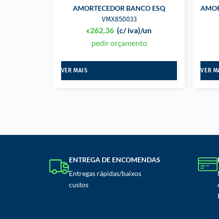
AMORTECEDOR BANCO ESQ
AMOR
VMX850033
262,36
(c/ iva)
/un
€
pedir orçamento
VER MAIS
VER M
ENTREGA DE ENCOMENDAS
Entregas rápidas/baixos
custos