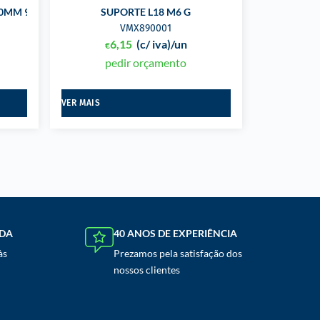
MM 900N 10/22 M8
SUPORTE L18 M6 G
VMX890001
6,15
(c/ iva)
/un
€
pedir orçamento
VER MAIS
NDA
40 ANOS DE EXPERIÊNCIA
às
Prezamos pela satisfação dos
nossos clientes