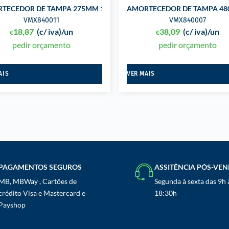
TECEDOR DE TAMPA 275MM 100N 8/18 M6
AMORTECEDOR DE TAMPA 480
VMX840011
VMX840007
18,87
(c/ iva)
/un
38,09
(c/ iva)
/un
€
€
pedir orçamento
pedir orçamento
AIS
VER MAIS
PAGAMENTOS SEGUROS
ASSITÊNCIA PÓS-VE
MB, MBWay , Cartões de
Segunda à sexta das 9h 
crédito Visa e Mastercard e
18:30h
Payshop