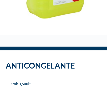
o
ANTICONGELANTE
emb.
1,500
lt