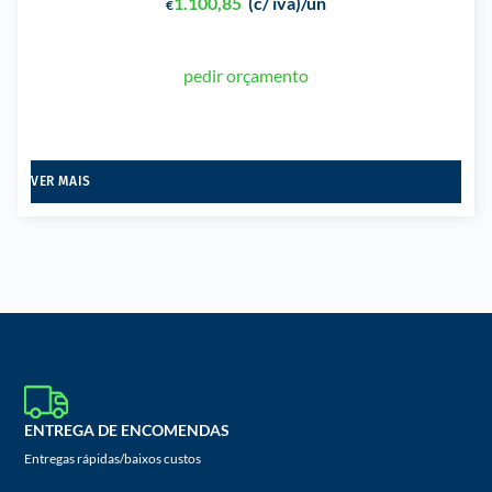
1.100,85
(c/ iva)
/un
€
pedir orçamento
VER MAIS
ENTREGA DE ENCOMENDAS
Entregas rápidas/baixos custos