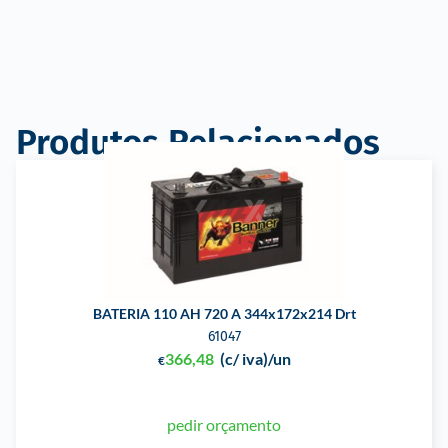
Produtos Relacionados
BATERIA 110 AH 720 A 344x172x214 Drt
61047
366,48
(c/ iva)
/un
€
pedir orçamento