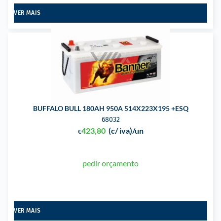
VER MAIS
BUFFALO BULL 180AH 950A 514X223X195 +ESQ
68032
423,80
(c/ iva)
/un
€
pedir orçamento
VER MAIS