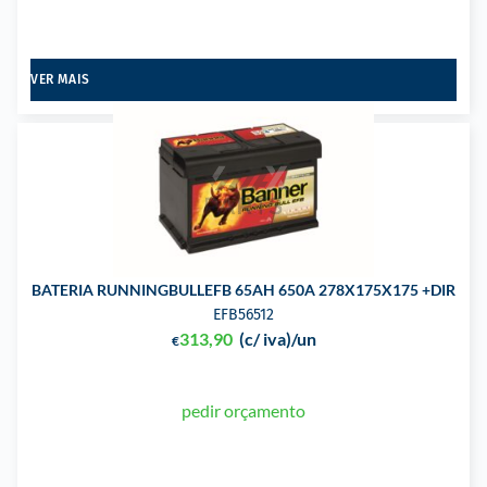
VER MAIS
BATERIA RUNNINGBULLEFB 65AH 650A 278X175X175 +DIR
EFB56512
313,90
(c/ iva)
/un
€
pedir orçamento