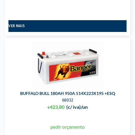
VER MAIS
BUFFALO BULL 180AH 950A 514X223X195 +ESQ
68032
423,80
(c/ iva)
/un
€
pedir orçamento