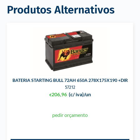
Produtos Alternativos
BATERIA STARTING BULL 72AH 650A 278X175X190 +DIR
57212
206,96
(c/ iva)
/un
€
pedir orçamento