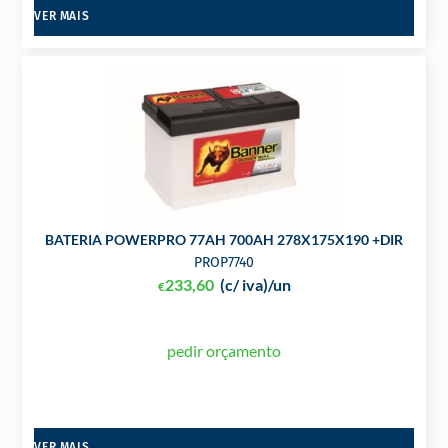
VER MAIS
BATERIA POWERPRO 77AH 700AH 278X175X190 +DIR
PROP7740
233,60
(c/ iva)
/un
€
pedir orçamento
VER MAIS