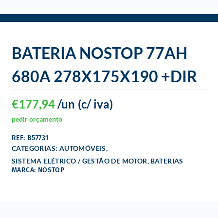
o
BATERIA NOSTOP 77AH
680A 278X175X190 +DIR
€
177,94
/un
(c/ iva)
pedir orçamento
REF: B57731
,
CATEGORIAS:
AUTOMÓVEIS
,
SISTEMA ELÉTRICO / GESTÃO DE MOTOR
BATERIAS
MARCA: NOSTOP