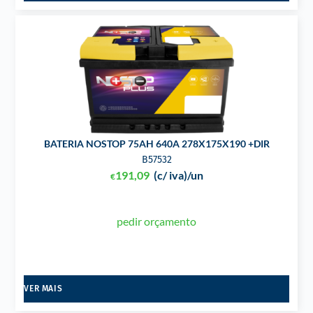
BATERIA NOSTOP 75AH 640A 278X175X190 +DIR
B57532
191,09
(c/ iva)
/un
€
pedir orçamento
VER MAIS