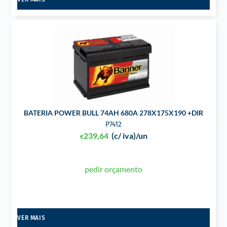
BATERIA POWER BULL 74AH 680A 278X175X190 +DIR
P7412
239,64
(c/ iva)
/un
€
pedir orçamento
VER MAIS