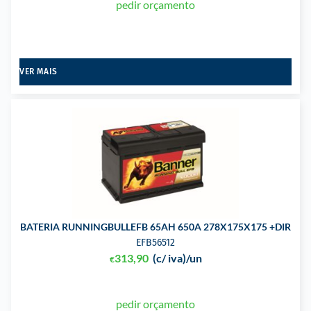
pedir orçamento
VER MAIS
BATERIA RUNNINGBULLEFB 65AH 650A 278X175X175 +DIR
EFB56512
313,90
(c/ iva)
/un
€
pedir orçamento