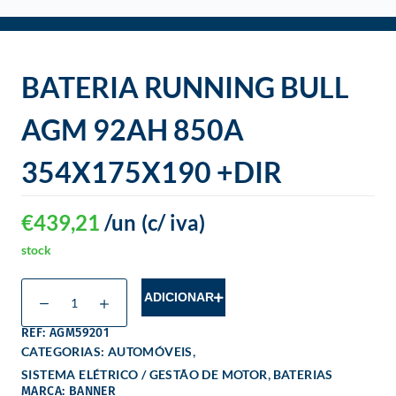
o
BATERIA RUNNING BULL
AGM 92AH 850A
354X175X190 +DIR
€
439,21
/un
(c/ iva)
stock
ADICIONAR
REF: AGM59201
,
CATEGORIAS:
AUTOMÓVEIS
,
SISTEMA ELÉTRICO / GESTÃO DE MOTOR
BATERIAS
MARCA: BANNER