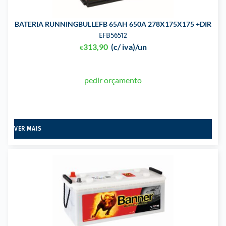
BATERIA RUNNINGBULLEFB 65AH 650A 278X175X175 +DIR
EFB56512
313,90
(c/ iva)
/un
€
pedir orçamento
VER MAIS