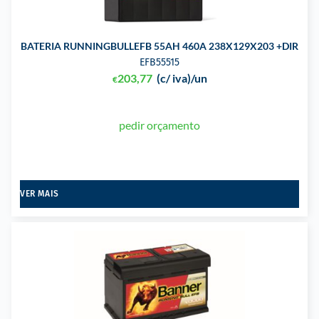
BATERIA RUNNINGBULLEFB 55AH 460A 238X129X203 +DIR
EFB55515
203,77
(c/ iva)
/un
€
pedir orçamento
VER MAIS