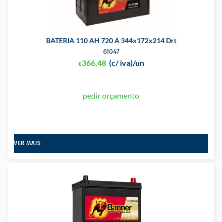
BATERIA 110 AH 720 A 344x172x214 Drt
61047
366,48
(c/ iva)
/un
€
pedir orçamento
VER MAIS