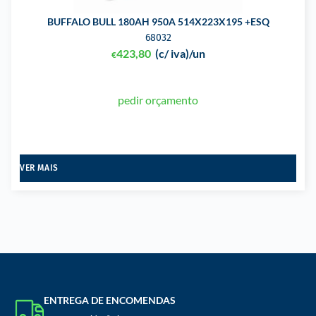
BUFFALO BULL 180AH 950A 514X223X195 +ESQ
68032
423,80
(c/ iva)
/un
€
pedir orçamento
VER MAIS
ENTREGA DE ENCOMENDAS