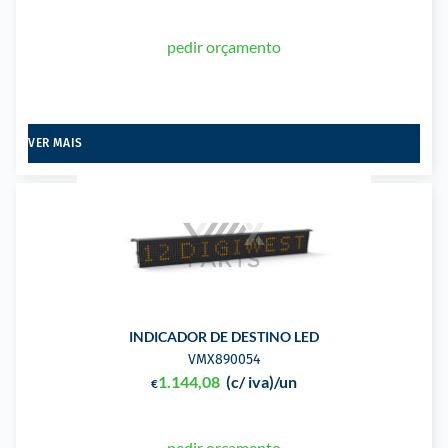
pedir orçamento
VER MAIS
INDICADOR DE DESTINO LED
VMX890054
1.144,08
(c/ iva)
/un
€
pedir orçamento