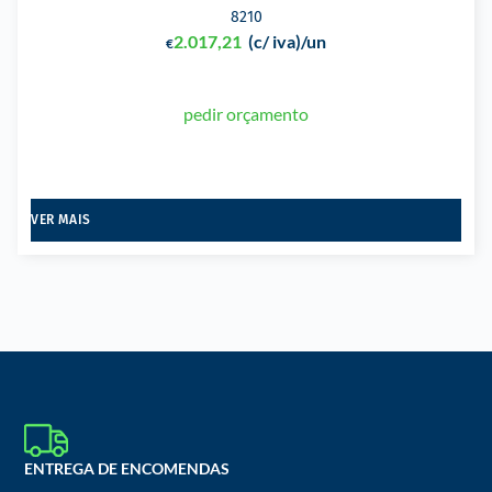
8210
2.017,21
(c/ iva)
/un
€
pedir orçamento
VER MAIS
ENTREGA DE ENCOMENDAS