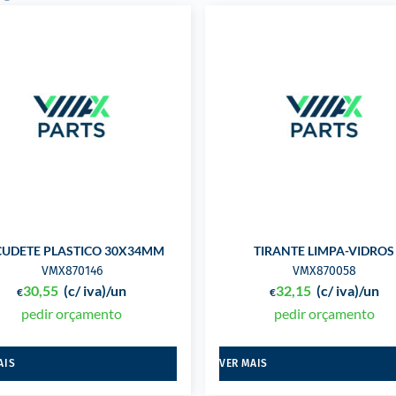
CUDETE PLASTICO 30X34MM
TIRANTE LIMPA-VIDROS
VMX870146
VMX870058
30,55
(c/ iva)
/un
32,15
(c/ iva)
/un
€
€
pedir orçamento
pedir orçamento
AIS
VER MAIS