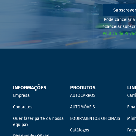
Subscreve
Pode cancelar a 
“Cancelar subscr
Política de Priva
INFORMAÇÕES
PRODUTOS
LIN
Empresa
AUTOCARROS
Carr
Contactos
AUTOMÓVEIS
Fina
Quer fazer parte da nossa
EQUIPAMENTOS OFICINAIS
Min
equipa?
Catálogos
Favo