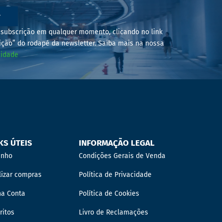
r
subscrição em qualquer momento, clicando no link
ição” do rodapé da newsletter. Saiba mais na nossa
cidade
KS ÚTEIS
INFORMAÇÃO LEGAL
inho
Condições Gerais de Venda
lizar compras
Política de Privacidade
ha Conta
Política de Cookies
ritos
Livro de Reclamações