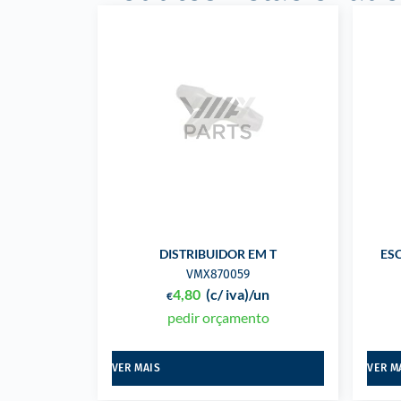
DISTRIBUIDOR EM T
ES
VMX870059
4,80
(c/ iva)
/un
€
pedir orçamento
VER MAIS
VER M