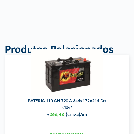
Produtos Relacionados
BATERIA 110 AH 720 A 344x172x214 Drt
61047
366,48
(c/ iva)
/un
€
pedir orçamento