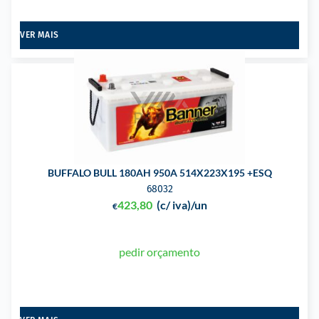
VER MAIS
BUFFALO BULL 180AH 950A 514X223X195 +ESQ
68032
423,80
(c/ iva)
/un
€
pedir orçamento