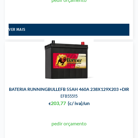
VER MAIS
BATERIA RUNNINGBULLEFB 55AH 460A 238X129X203 +DIR
EFB55515
203,77
(c/ iva)
/un
€
pedir orçamento