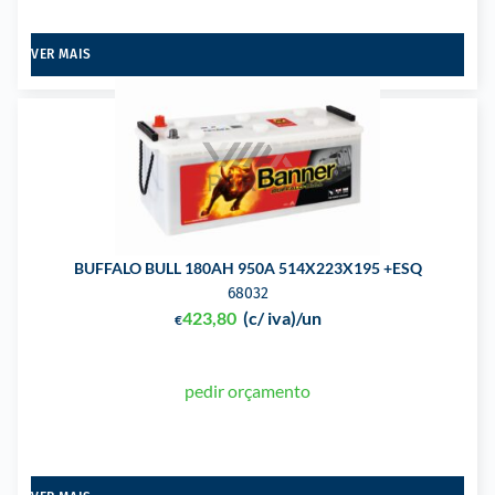
VER MAIS
BUFFALO BULL 180AH 950A 514X223X195 +ESQ
68032
423,80
(c/ iva)
/un
€
pedir orçamento