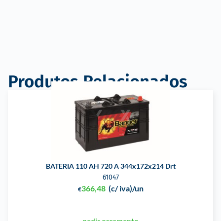
Produtos Relacionados
BATERIA 110 AH 720 A 344x172x214 Drt
61047
366,48
(c/ iva)
/un
€
pedir orçamento