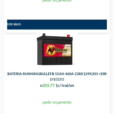
VER MAIS
BATERIA RUNNINGBULLEFB 55AH 460A 238X129X203 +DIR
EFB55515
203,77
(c/ iva)
/un
€
pedir orçamento