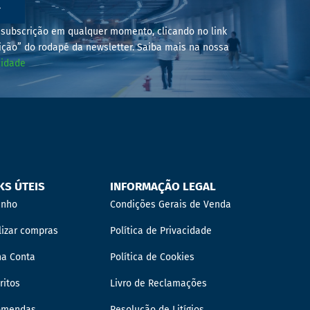
r
subscrição em qualquer momento, clicando no link
ição” do rodapé da newsletter. Saiba mais na nossa
cidade
KS ÚTEIS
INFORMAÇÃO LEGAL
inho
Condições Gerais de Venda
lizar compras
Política de Privacidade
ha Conta
Política de Cookies
ritos
Livro de Reclamações
omendas
Resolução de Litígios