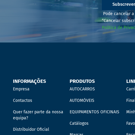
Subscreve
Pode cancelar a 
“Cancelar subscr
Política de Priva
INFORMAÇÕES
PRODUTOS
LIN
Empresa
AUTOCARROS
Carr
Contactos
AUTOMÓVEIS
Fina
Quer fazer parte da nossa
EQUIPAMENTOS OFICINAIS
Min
equipa?
Catálogos
Favo
Distribuidor Oficial
Marcas
Enc