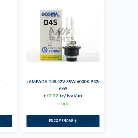
W
LAMPADA D4S 42V 35W 6000K P32d-5
9549
72,32
(c/ iva)
/un
€
stock
ENCOMENDAR