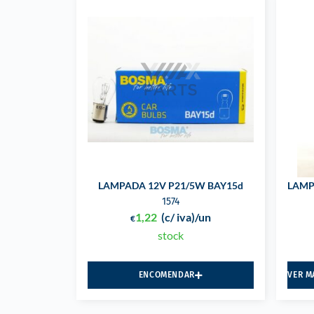
LAMPADA 12V P21/5W BAY15d
LAMP
1574
1,22
(c/ iva)
/un
€
stock
ENCOMENDAR
VER M