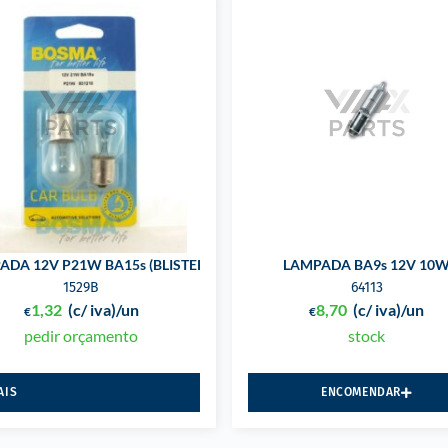
ADA 12V P21W BA15s (BLISTER)
LAMPADA BA9s 12V 10
1529B
64113
1,32
(c/ iva)
/un
8,70
(c/ iva)
/un
€
€
pedir orçamento
stock
AIS
ENCOMENDAR