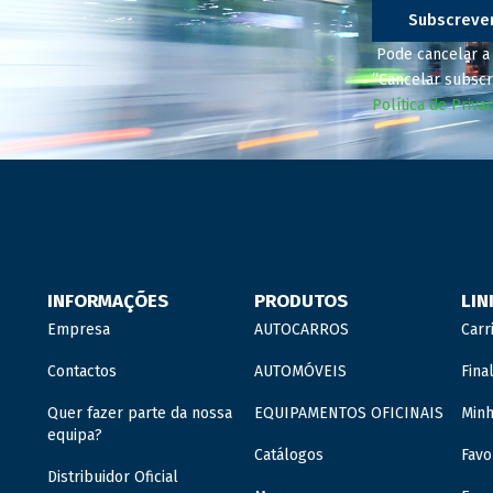
Subscreve
Pode cancelar a 
“Cancelar subscr
Política de Priva
INFORMAÇÕES
PRODUTOS
LIN
Empresa
AUTOCARROS
Carr
Contactos
AUTOMÓVEIS
Fina
Quer fazer parte da nossa
EQUIPAMENTOS OFICINAIS
Minh
equipa?
Catálogos
Favo
Distribuidor Oficial