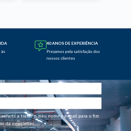
NDA
40 ANOS DE EXPERIÊNCIA
 às
Prezamos pela satisfação dos
nossos clientes
MaxParts a tratar o meu nome e e-mail para o fim
vio da newsletter.