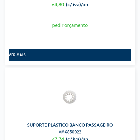
4,80
(c/ iva)
/un
€
pedir orçamento
VER MAIS
SUPORTE PLASTICO BANCO PASSAGEIRO
VMX850022
7,74
(c/ iva)
/un
€