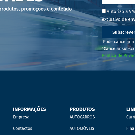
 produtos, promoções e conteúdo
Autorizo a VM
exclusivo de env
Subscreve
Pode cancelar a 
“Cancelar subscr
Política de Priva
INFORMAÇÕES
PRODUTOS
LIN
Empresa
AUTOCARROS
Carr
Contactos
AUTOMÓVEIS
Fina