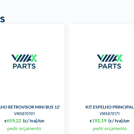
s
LHO RETROVISOR MINI BUS 12V
KIT ESPELHO PRINCIPAL
VMX870101
VMX870171
659,22
(c/ iva)
/un
192,19
(c/ iva)
/un
€
€
pedir orçamento
pedir orçamento