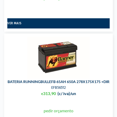
VER MAIS
BATERIA RUNNINGBULLEFB 65AH 650A 278X175X175 +DIR
EFB56512
313,90
(c/ iva)
/un
€
pedir orçamento