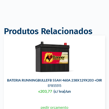
Produtos Relacionados
BATERIA RUNNINGBULLEFB 55AH 460A 238X129X203 +DIR
EFB55515
203,77
(c/ iva)
/un
€
pedir orçamento