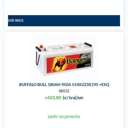
VER MAIS
BUFFALO BULL 180AH 950A 514X223X195 +ESQ
68032
423,80
(c/ iva)
/un
€
pedir orçamento