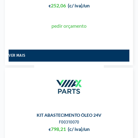
252,06
(c/ iva)
/un
€
pedir orçamento
VER MAIS
KIT ABASTECIMENTO ÓLEO 24V
F00310070
798,21
(c/ iva)
/un
€