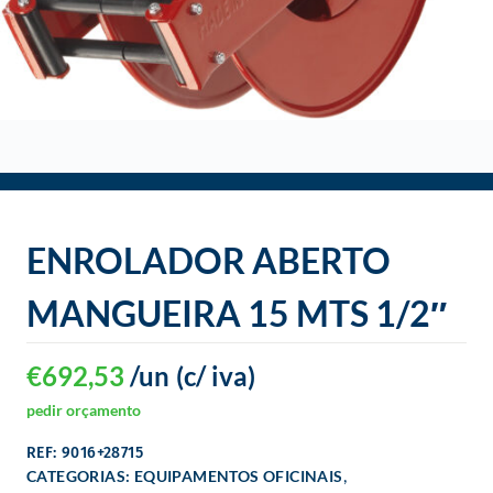
o
ENROLADOR ABERTO
MANGUEIRA 15 MTS 1/2″
€
692,53
/un
(c/ iva)
pedir orçamento
REF: 9016+28715
,
CATEGORIAS:
EQUIPAMENTOS OFICINAIS