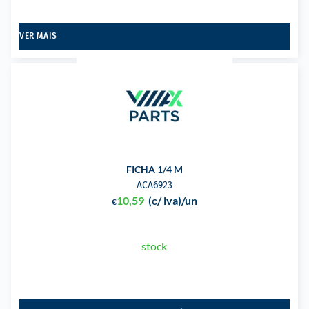
VER MAIS
FICHA 1/4 M
ACA6923
10,59
(c/ iva)
/un
€
stock