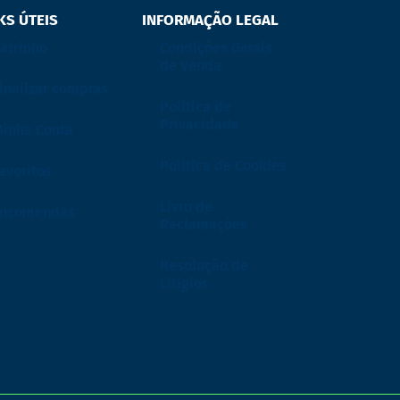
KS ÚTEIS
INFORMAÇÃO LEGAL
arrinho
Condições Gerais
de Venda
inalizar compras
Política de
Privacidade
inha Conta
Política de Cookies
avoritos
Livro de
Encomendas
Reclamações
Resolução de
Litígios