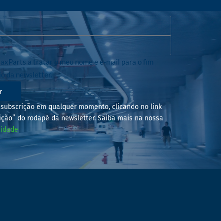
axParts a tratar o meu nome e e-mail para o fim
io da newsletter.
r
subscrição em qualquer momento, clicando no link
ição” do rodapé da newsletter. Saiba mais na nossa
cidade