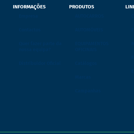
INFORMAÇÕES
PRODUTOS
LIN
Empresa
AUTOCARROS
C
Contactos
AUTOMÓVEIS
F
Quer fazer parte da
EQUIPAMENTOS
M
nossa equipa?
OFICINAIS
F
Distribuidor Oficial
Catálogos
Marcas
Campanhas