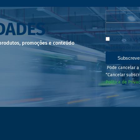
DADES
Autorizo a VM
 produtos, promoções e conteúdo
exclusivo de env
Subscreve
Pode cancelar a 
“Cancelar subscr
Política de Priva