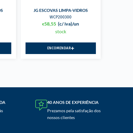
OS
JG ESCOVAS LIMPA-VIDROS
WCP200300
58,55
(c/ iva)
/un
€
stock
ENCOMENDAR
NDA
40 ANOS DE EXPERIÊNCIA
às
Prezamos pela satisfação dos
nossos clientes