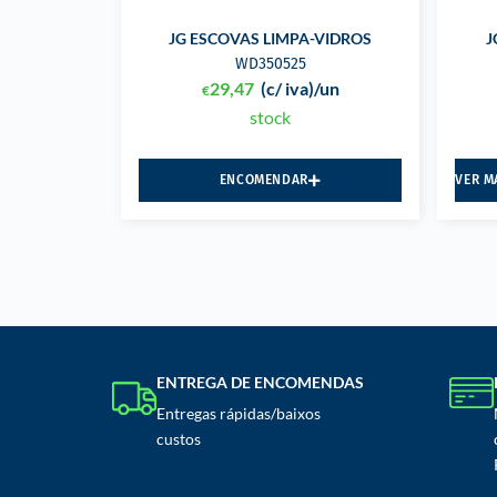
JG ESCOVAS LIMPA-VIDROS
J
WD350525
29,47
(c/ iva)
/un
€
stock
ENCOMENDAR
VER M
ENTREGA DE ENCOMENDAS
Entregas rápidas/baixos
custos