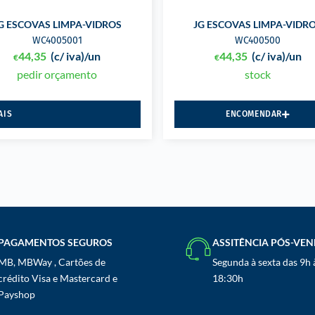
G ESCOVAS LIMPA-VIDROS
JG ESCOVAS LIMPA-VIDR
WC4005001
WC400500
44,35
(c/ iva)
/un
44,35
(c/ iva)
/un
€
€
pedir orçamento
stock
AIS
ENCOMENDAR
PAGAMENTOS SEGUROS
ASSITÊNCIA PÓS-VE
MB, MBWay , Cartões de
Segunda à sexta das 9h 
crédito Visa e Mastercard e
18:30h
Payshop