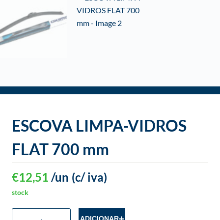
o
ESCOVA LIMPA-VIDROS
FLAT 700 mm
€
12,51
/un
(c/ iva)
stock
ADICIONAR