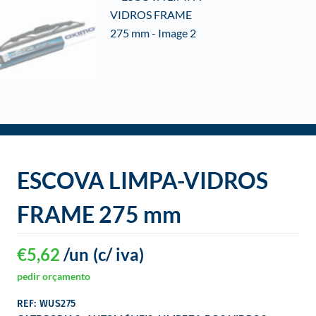
o
ESCOVA LIMPA-VIDROS
FRAME 275 mm
€
5,62
/un
(c/ iva)
pedir orçamento
REF: WUS275