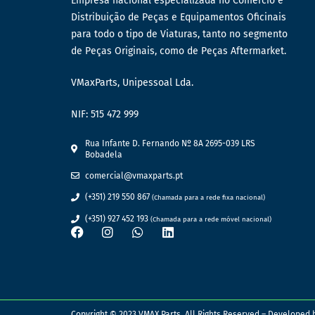
Empresa nacional especializada no Comércio e
Distribuição de Peças e Equipamentos Oficinais
para todo o tipo de Viaturas, tanto no segmento
de Peças Originais, como de Peças Aftermarket.
VMaxParts, Unipessoal Lda.
NIF: 515 472 999
Rua Infante D. Fernando Nº 8A 2695-039 LRS
Bobadela
comercial@vmaxparts.pt
(+351) 219 550 867
(Chamada para a rede fixa nacional)
(+351) 927 452 193
(Chamada para a rede móvel nacional)
Copyright © 2023 VMAX Parts. All Rights Reserved – Developed