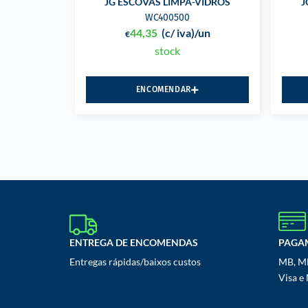
JG ESCOVAS LIMPA-VIDROS
J
WC400500
44,35
(c/ iva)
/un
€
stock
ENCOMENDAR
ENTREGA DE ENCOMENDAS
PAGA
Entregas rápidas/baixos custos
MB, MB
Visa e