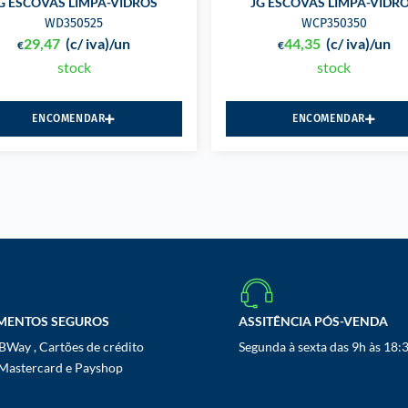
G ESCOVAS LIMPA-VIDROS
JG ESCOVAS LIMPA-VIDR
WD350525
WCP350350
29,47
(c/ iva)
/un
44,35
(c/ iva)
/un
€
€
stock
stock
ENCOMENDAR
ENCOMENDAR
MENTOS SEGUROS
ASSITÊNCIA PÓS-VENDA
Way , Cartões de crédito
Segunda à sexta das 9h às 18:
 Mastercard e Payshop