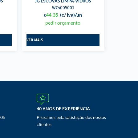
OS
JG ESCOVAS LIMPA-VIDROS
WC4005001
44,35
(c/ iva)
/un
€
pedir orçamento
VER MAIS
40 ANOS DE EXPERIÊNCIA
30h
Prezamos pela satisfação dos nossos
clientes