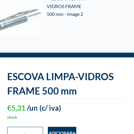
o
ESCOVA LIMPA-VIDROS
FRAME 500 mm
€
5,31
/un
(c/ iva)
stock
ADICIONAR