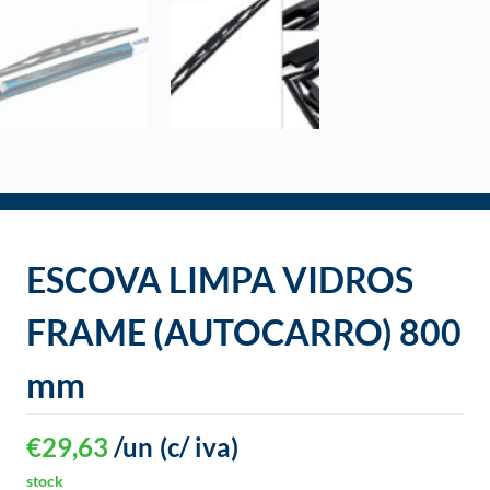
o
ESCOVA LIMPA VIDROS
FRAME (AUTOCARRO) 800
mm
€
29,63
/un
(c/ iva)
stock