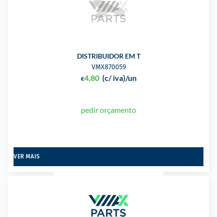
DISTRIBUIDOR EM T
VMX870059
4,80
(c/ iva)
/un
€
pedir orçamento
VER MAIS