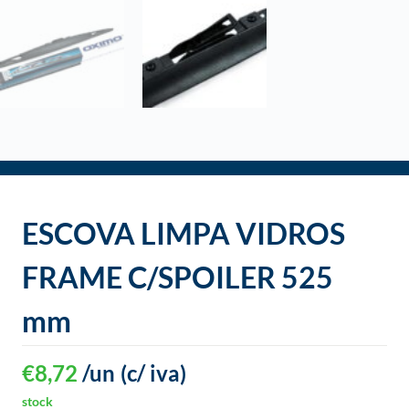
o
ESCOVA LIMPA VIDROS
FRAME C/SPOILER 525
mm
€
8,72
/un
(c/ iva)
stock