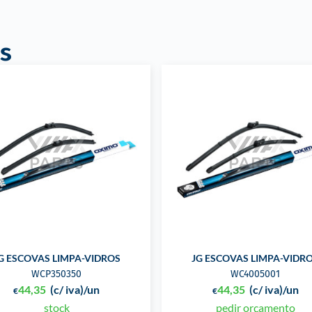
s
G ESCOVAS LIMPA-VIDROS
JG ESCOVAS LIMPA-VIDR
WCP350350
WC4005001
44,35
(c/ iva)
/un
44,35
(c/ iva)
/un
€
€
stock
pedir orçamento