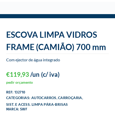
o
ESCOVA LIMPA VIDROS
FRAME (CAMIÃO) 700 mm
Com ejector de água integrado
€
119,93
/un
(c/ iva)
pedir orçamento
REF: 132710
,
,
CATEGORIAS:
AUTOCARROS
CARROÇARIA
SIST. E ACESS. LIMPA PÁRA-BRISAS
MARCA: SWF