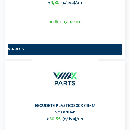
4,80
(c/ iva)
/un
€
pedir orçamento
VER MAIS
ESCUDETE PLASTICO 30X34MM
VMX870146
30,55
(c/ iva)
/un
€