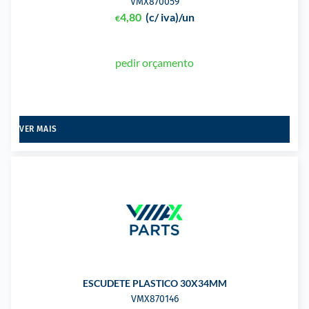
VMX870059
4,80
(c/ iva)
/un
€
pedir orçamento
VER MAIS
ESCUDETE PLASTICO 30X34MM
VMX870146