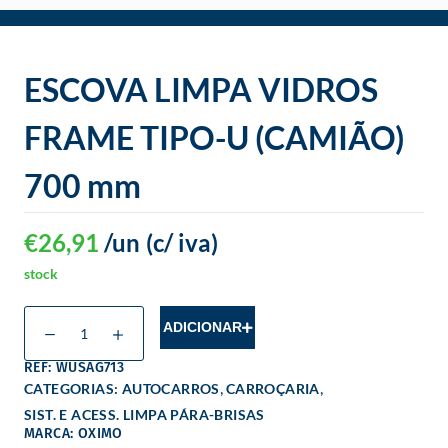
o
ESCOVA LIMPA VIDROS
FRAME TIPO-U (CAMIÃO)
700 mm
€
26,91
/un
(c/ iva)
stock
ADICIONAR
REF: WUSAG713
,
,
CATEGORIAS:
AUTOCARROS
CARROÇARIA
SIST. E ACESS. LIMPA PÁRA-BRISAS
MARCA: OXIMO