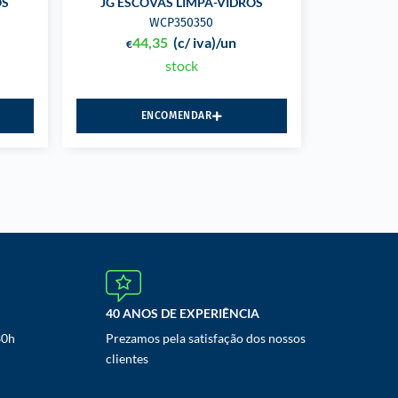
OS
JG ESCOVAS LIMPA-VIDROS
WCP350350
44,35
(c/ iva)
/un
€
stock
ENCOMENDAR
40 ANOS DE EXPERIÊNCIA
30h
Prezamos pela satisfação dos nossos
clientes