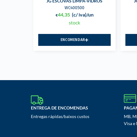
JG ESCOVAS LIMPA-VIDROS
J
WC400500
44,35
(c/ iva)
/un
€
stock
ENCOMENDAR
ENTREGA DE ENCOMENDAS
PAGA
Entregas rápidas/baixos custos
MB, MB
Visa e