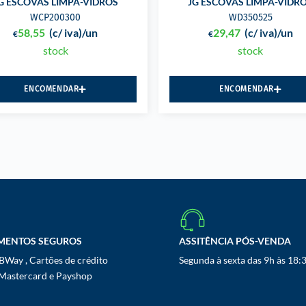
G ESCOVAS LIMPA-VIDROS
JG ESCOVAS LIMPA-VIDR
WCP200300
WD350525
58,55
(c/ iva)
/un
29,47
(c/ iva)
/un
€
€
stock
stock
ENCOMENDAR
ENCOMENDAR
MENTOS SEGUROS
ASSITÊNCIA PÓS-VENDA
Way , Cartões de crédito
Segunda à sexta das 9h às 18:
 Mastercard e Payshop