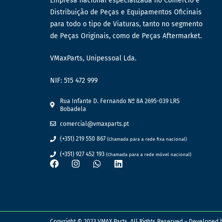
Empresa nacional especializada no Comércio e
Distribuição de Peças e Equipamentos Oficinais
para todo o tipo de Viaturas, tanto no segmento
de Peças Originais, como de Peças Aftermarket.
VMaxParts, Unipessoal Lda.
NIF: 515 472 999
Rua Infante D. Fernando Nº 8A 2695-039 LRS
Bobadela
comercial@vmaxparts.pt
(+351) 219 550 867
(Chamada para a rede fixa nacional)
(+351) 927 452 193
(Chamada para a rede móvel nacional)
Copyright © 2023 VMAX Parts. All Rights Reserved – Developed