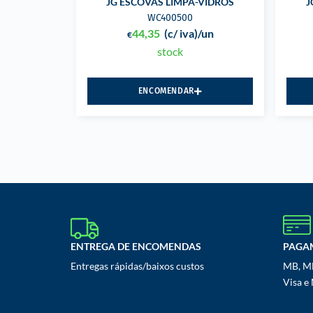
JG ESCOVAS LIMPA-VIDROS
J
WC400500
44,35
(c/ iva)
/un
€
stock
ENCOMENDAR
ENTREGA DE ENCOMENDAS
PAGA
Entregas rápidas/baixos custos
MB, MB
Visa e