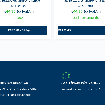
G ESCOVAS LIMPA-VIDROS
JG ESCOVAS LIMPA-VIDR
WCP350350
WC4005001
44,35
(c/ iva)
/un
44,35
(c/ iva)
/un
€
€
stock
pedir orçamento
ENCOMENDAR
VER MAIS
MENTOS SEGUROS
ASSITÊNCIA PÓS-VENDA
Way , Cartões de crédito
Segunda à sexta das 9h às 18:
 Mastercard e Payshop