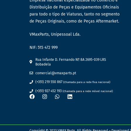
Empresa nacional especializada no Comércio e
Distribuição de Peças e Equipamentos Oficinais
para todo o tipo de Viaturas, tanto no segmento
de Peças Originais, como de Peças Aftermarket.
VMaxParts, Unipessoal Lda.
NIF: 515 472 999
Rua Infante D. Fernando Nº 8A 2695-039 LRS
Bobadela
comercial@vmaxparts.pt
(+351) 219 550 867
(Chamada para a rede fixa nacional)
(+351) 927 452 193
(Chamada para a rede móvel nacional)
Copyright © 2023 VMAX Parts. All Rights Reserved – Developed