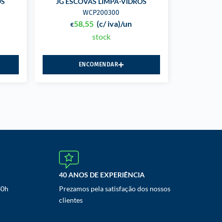
OS
JG ESCOVAS LIMPA-VIDROS
WCP200300
58,55
(c/ iva)
/un
€
stock
ENCOMENDAR
40 ANOS DE EXPERIÊNCIA
30h
Prezamos pela satisfação dos nossos
clientes