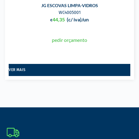
JG ESCOVAS LIMPA-VIDROS
WC4005001
44,35
(c/ iva)
/un
€
pedir orçamento
VER MAIS