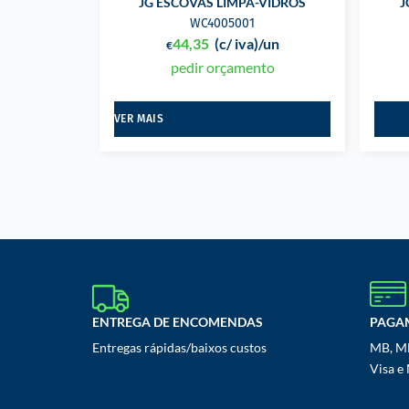
JG ESCOVAS LIMPA-VIDROS
J
WC4005001
44,35
(c/ iva)
/un
€
pedir orçamento
VER MAIS
ENTREGA DE ENCOMENDAS
PAGA
Entregas rápidas/baixos custos
MB, MB
Visa e