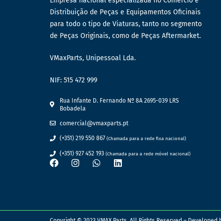
Empresa nacional especializada no Comércio e
Distribuição de Peças e Equipamentos Oficinais
para todo o tipo de Viaturas, tanto no segmento
de Peças Originais, como de Peças Aftermarket.
VMaxParts, Unipessoal Lda.
NIF: 515 472 999
Rua Infante D. Fernando Nº 8A 2695-039 LRS
Bobadela
comercial@vmaxparts.pt
(+351) 219 550 867
(Chamada para a rede fixa nacional)
(+351) 927 452 193
(Chamada para a rede móvel nacional)
Copyright © 2023 VMAX Parts. All Rights Reserved – Developed