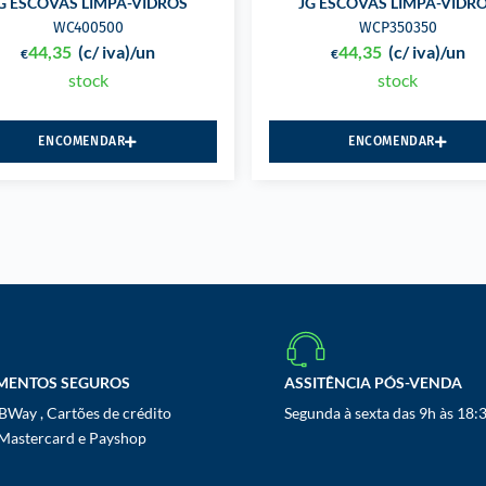
G ESCOVAS LIMPA-VIDROS
JG ESCOVAS LIMPA-VIDR
WC400500
WCP350350
44,35
(c/ iva)
/un
44,35
(c/ iva)
/un
€
€
stock
stock
ENCOMENDAR
ENCOMENDAR
MENTOS SEGUROS
ASSITÊNCIA PÓS-VENDA
Way , Cartões de crédito
Segunda à sexta das 9h às 18:
 Mastercard e Payshop