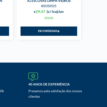
OS
JG ESCOVAS LIMPA-VIDROS
WD350525
29,47
(c/ iva)
/un
€
stock
ENCOMENDAR
40 ANOS DE EXPERIÊNCIA
30h
Prezamos pela satisfação dos nossos
clientes