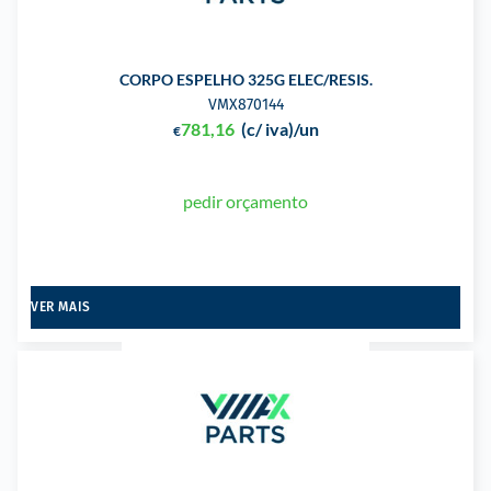
CORPO ESPELHO 325G ELEC/RESIS.
VMX870144
781,16
(c/ iva)
/un
€
pedir orçamento
VER MAIS