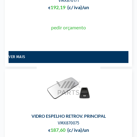
VMX870171
192,19
(c/ iva)
/un
€
pedir orçamento
VER MAIS
VIDRO ESPELHO RETROV. PRINCIPAL
VMX870075
187,60
(c/ iva)
/un
€